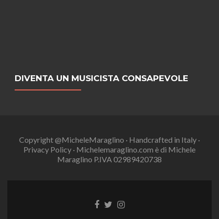
DIVENTA UN MUSICISTA CONSAPEVOLE
Copyright @MicheleMaraglino · Handcrafted in Italy ·
Privacy Policy · Michelemaraglino.com è di Michele
Maraglino P.IVA 02989420738
Link
Link
Link
a
a
a