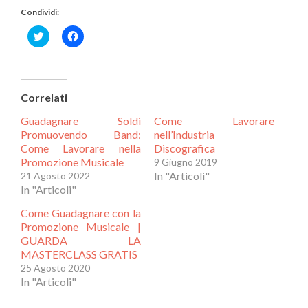
Condividi:
Fai
Fai
clic
clic
qui
per
per
condividere
condividere
su
su
Facebook
Correlati
Twitter
(Si
(Si
apre
Guadagnare Soldi
Come Lavorare
apre
in
in
una
Promuovendo Band:
nell’Industria
una
nuova
Come Lavorare nella
Discografica
nuova
finestra)
Promozione Musicale
9 Giugno 2019
finestra)
In "Articoli"
21 Agosto 2022
In "Articoli"
Come Guadagnare con la
Promozione Musicale |
GUARDA LA
MASTERCLASS GRATIS
25 Agosto 2020
In "Articoli"