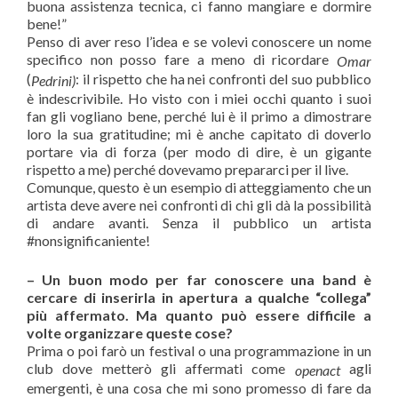
buona assistenza tecnica, ci fanno mangiare e dormire
bene!”
Penso di aver reso l’idea e se volevi conoscere un nome
specifico non posso fare a meno di ricordare
Omar
(
: il rispetto che ha nei confronti del suo pubblico
Pedrini)
è indescrivibile. Ho visto con i miei occhi quanto i suoi
fan gli vogliano bene, perché lui è il primo a dimostrare
loro la sua gratitudine; mi è anche capitato di doverlo
portare via di forza (per modo di dire, è un gigante
rispetto a me) perché dovevamo prepararci per il live.
Comunque, questo è un esempio di atteggiamento che un
artista deve avere nei confronti di chi gli dà la possibilità
di andare avanti. Senza il pubblico un artista
#nonsignificaniente!
– Un buon modo per far conoscere una band è
cercare di inserirla in apertura a qualche “collega”
più affermato. Ma quanto può essere difficile a
volte organizzare queste cose?
Prima o poi farò un festival o una programmazione in un
club dove metterò gli affermati come
agli
openact
emergenti, è una cosa che mi sono promesso di fare da