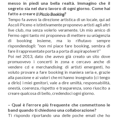
messo in piedi una bella realtà. Immagino che il
segreto sia nel duro lavoro di ogni giorno. Come hai
fatto a creare
?
Il Piccio Booking
Tempo fa avevo la direzione artistica di un locale, qui ad
Ascoli Piceno e istintivamente proponevo artisti agli altri
live club, ma senza volerlo veramente. Un mio amico di
Fermo ogni tanto mi proponeva di mettere su un’agenzia
di booking insieme, ma io rifiutavo sempre
rispondendogli: “non mi piace fare booking, sembra di
fare il rappresentate porta a porta di aspirapolveri!”
Poi nel 2013, dato che avevo già creato un sito dove
promuovevo i concerti in zona e cercavo anche di
vendere cd e merchandising di artisti emergenti, ho
voluto provare a fare booking in maniera seria e, grazie
alla passione e ai valori che mi hanno insegnato (ci tengo
a dirlo) i miei genitori, vale a dire umiltà, responsabilità,
onestà, coerenza, rispetto e trasparenza, sono riuscito a
creare qualcosa di bello, credendoci ogni giorno.
– Qual è l’errore più frequente che commettono le
band quando ti chiedono una collaborazione?
Ti rispondo riportando una delle poche email che ho