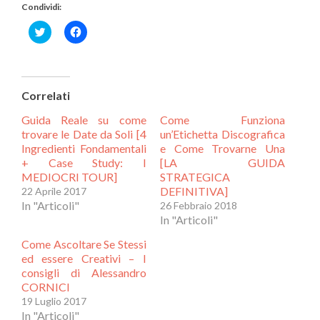
Condividi:
Fai
Fai
clic
clic
qui
per
per
condividere
condividere
su
su
Facebook
Correlati
Twitter
(Si
(Si
apre
Guida Reale su come
Come Funziona
apre
in
in
una
trovare le Date da Soli [4
un’Etichetta Discografica
una
nuova
Ingredienti Fondamentali
e Come Trovarne Una
nuova
finestra)
+ Case Study: I
[LA GUIDA
finestra)
MEDIOCRI TOUR]
STRATEGICA
DEFINITIVA]
22 Aprile 2017
In "Articoli"
26 Febbraio 2018
In "Articoli"
Come Ascoltare Se Stessi
ed essere Creativi – I
consigli di Alessandro
CORNICI
19 Luglio 2017
In "Articoli"