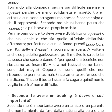
tempo.
Tornando alla domanda, oggi è più difficile inserire le
perché c’è meno solidarietà e rispetto tra gli
openact
artisti, alcuni sono arroganti, ma spesso è anche colpa di
chi li rappresenta. Secondo me alcuni hanno paura che
l’
sia più bravo del proprio artista.
openact
Per me ogni concerto deve avere d’obbligo un
o
openact
che sia locale o che sia quello ufficiale dell’artista
affermato; per fortuna alcuni lo fanno, prendi
Lucio Corsi
per
e
la scorsa primavera. A volte è
Baustelle
Brunori
anche colpa dell’organizzatore, poi il motivo lo sa solo lui.
La scusa che spesso danno è “per questioni tecniche non
riusciamo ad inserirli”. Allora nei festival come fanno,
sono dei maghi? Oppure, ci sono quelli che non
rispondono per niente, mah. Sinceramente preferisco che
mi dicano, “Piccio il tuo artista mi fa cagare quindi non lo
voglio inserire”, non è difficile.
– Secondo te avere un booking è davvero così
importante?
Secondo me è importante avere un amico o un parente
che non ha niente da fare dalla mattina alla sera e che,