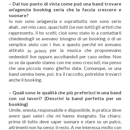
– Dal tuo punto di vista come può una band trovare
un’agenzia booking seria che la faccia crescere e
suonare?
Io non sono un’agenzia e soprattutto non sono serio
ahah…nel mio caso, quasi tutti (se non tutti) gli artisti che
rappresento, li ho scelti, cioè sono stato io a contattarli
chiedendogli se avevano bisogno di un booking o di un
semplice aiuto con i live, e questo perché mi avevano
attirato
per la musica che proponevano
in primis
vedendoli live oppure ascoltandoli per caso online. Non
so se da quando stanno con me sono cresciuti, ma penso
che una piccola mano gliel’ho data. Comunque, se una
band semina bene, poi, tra il raccolto, potrebbe trovarci
anche il booking.
– Quali sono le qualità che più preferisci in una band
con cui lavori? (Descrivi la band perfetta per un
booking)
Umile, onesta, responsabile e disponibile, in pratica deve
avere quei valori che mi hanno insegnato. Sia chiaro:
prima di tutto deve saper suonare e stare su un palco,
altrimenti non ha senso il resto. A me interessa molto con