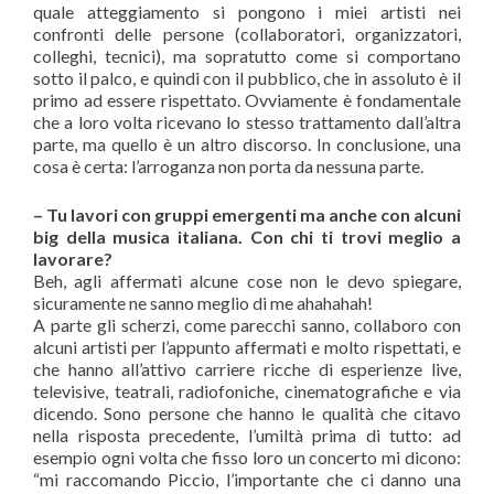
quale atteggiamento si pongono i miei artisti nei
confronti delle persone (collaboratori, organizzatori,
colleghi, tecnici), ma sopratutto come si comportano
sotto il palco, e quindi con il pubblico, che in assoluto è il
primo ad essere rispettato. Ovviamente è fondamentale
che a loro volta ricevano lo stesso trattamento dall’altra
parte, ma quello è un altro discorso. In conclusione, una
cosa è certa: l’arroganza non porta da nessuna parte.
– Tu lavori con gruppi emergenti ma anche con alcuni
big della musica italiana. Con chi ti trovi meglio a
lavorare?
Beh, agli affermati alcune cose non le devo spiegare,
sicuramente ne sanno meglio di me ahahahah!
A parte gli scherzi, come parecchi sanno, collaboro con
alcuni artisti per l’appunto affermati e molto rispettati, e
che hanno all’attivo carriere ricche di esperienze live,
televisive, teatrali, radiofoniche, cinematografiche e via
dicendo. Sono persone che hanno le qualità che citavo
nella risposta precedente, l’umiltà prima di tutto: ad
esempio ogni volta che fisso loro un concerto mi dicono:
“mi raccomando Piccio, l’importante che ci danno una