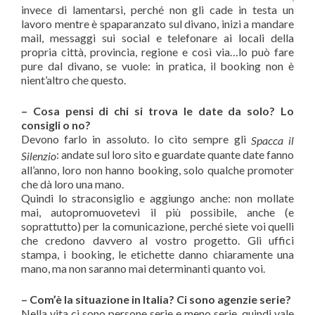
invece di lamentarsi, perché non gli cade in testa un
lavoro mentre è spaparanzato sul divano, inizi a mandare
mail, messaggi sui social e telefonare ai locali della
propria città, provincia, regione e così via…lo può fare
pure dal divano, se vuole: in pratica, il booking non è
nient’altro che questo.
– Cosa pensi di chi si trova le date da solo? Lo
consigli o no?
Devono farlo in assoluto. Io cito sempre gli
Spacca il
: andate sul loro sito e guardate quante date fanno
Silenzio
all’anno, loro non hanno booking, solo qualche promoter
che dà loro una mano.
Quindi lo straconsiglio e aggiungo anche: non mollate
mai, autopromuovetevi il più possibile, anche (e
soprattutto) per la comunicazione, perché siete voi quelli
che credono davvero al vostro progetto. Gli uffici
stampa, i booking, le etichette danno chiaramente una
mano, ma non saranno mai determinanti quanto voi.
– Com’è la situazione in Italia? Ci sono agenzie serie?
Nella vita ci sono persone serie e meno serie, quindi vale