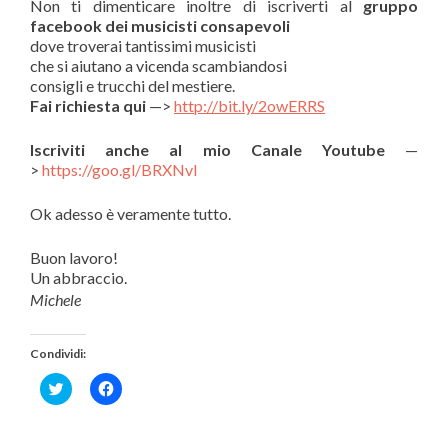
Non ti dimenticare inoltre di iscriverti al
gruppo
facebook dei musicisti consapevoli
dove troverai tantissimi musicisti
che si aiutano a vicenda scambiandosi
consigli e trucchi del mestiere.
Fai richiesta qui
—>
http://bit.ly/2owERRS
Iscriviti anche al mio Canale Youtube
—
>
https://goo.gl/BRXNvI
Ok adesso è veramente tutto.
Buon lavoro!
Un abbraccio.
Michele
Condividi:
Fai
Fai
clic
clic
qui
per
per
condividere