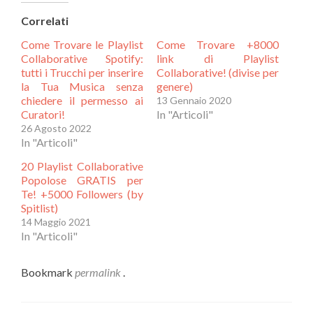
condividere
su
su
Facebook
Correlati
Twitter
(Si
(Si
apre
Come Trovare le Playlist
Come Trovare +8000
apre
in
in
una
Collaborative Spotify:
link di Playlist
una
nuova
tutti i Trucchi per inserire
Collaborative! (divise per
nuova
finestra)
la Tua Musica senza
genere)
finestra)
chiedere il permesso ai
13 Gennaio 2020
Curatori!
In "Articoli"
26 Agosto 2022
In "Articoli"
20 Playlist Collaborative
Popolose GRATIS per
Te! +5000 Followers (by
Spitlist)
14 Maggio 2021
In "Articoli"
Bookmark
permalink
.