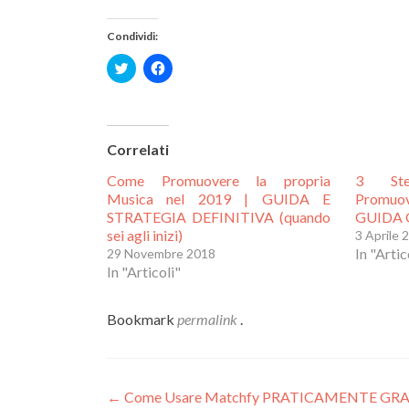
Condividi:
Fai
Fai
clic
clic
qui
per
per
condividere
condividere
su
su
Facebook
Correlati
Twitter
(Si
(Si
apre
Come Promuovere la propria
3 Ste
apre
in
in
una
Musica nel 2019 | GUIDA E
Promuov
una
nuova
STRATEGIA DEFINITIVA (quando
GUIDA 
nuova
finestra)
sei agli inizi)
3 Aprile 
finestra)
In "Artic
29 Novembre 2018
In "Articoli"
Bookmark
permalink
.
Navigazione
←
Come Usare Matchfy PRATICAMENTE GRATIS p