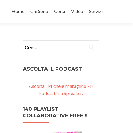
Salta
il
Home
Chi Sono
Corsi
Video
Servizi
contenuto
Ricerca
per:
ASCOLTA IL PODCAST
Ascolta "Michele Maraglino - Il
Podcast" su Spreaker.
140 PLAYLIST
COLLABORATIVE FREE !!