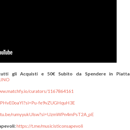
utti gli Acquisti e 50€ Subito da Spendere in Piatt
GLINO
www.matchfy.io/curators/1167864161
/IFPHvE0oaYI?si=Pu-fe9vZUGHquH3E
outu.be/rumyyukUlsw?si=UzmWPn4mPsT2A_pE
apevoli:
https://t.me/musicisticonsapevoli