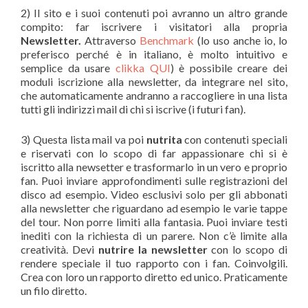
2) Il sito e i suoi contenuti poi avranno un altro grande
compito: far iscrivere i visitatori alla propria
Newsletter.
Attraverso
Benchmark
(lo uso anche io, lo
preferisco perché è in italiano, è molto intuitivo e
semplice da usare
clikka QUI
) è possibile creare dei
moduli iscrizione alla newsletter, da integrare nel sito,
che automaticamente andranno a raccogliere in una lista
tutti gli indirizzi mail di chi si iscrive (i futuri fan).
3) Questa lista mail va poi
nutrita
con contenuti speciali
e riservati con lo scopo di far appassionare chi si è
iscritto alla newsetter e trasformarlo in un vero e proprio
fan. Puoi inviare approfondimenti sulle registrazioni del
disco ad esempio. Video esclusivi solo per gli abbonati
alla newsletter che riguardano ad esempio le varie tappe
del tour. Non porre limiti alla fantasia. Puoi inviare testi
inediti con la richiesta di un parere. Non c’è limite alla
creatività. Devi
nutrire la newsletter
con lo scopo di
rendere speciale il tuo rapporto con i fan. Coinvolgili.
Crea con loro un rapporto diretto ed unico. Praticamente
un filo diretto.