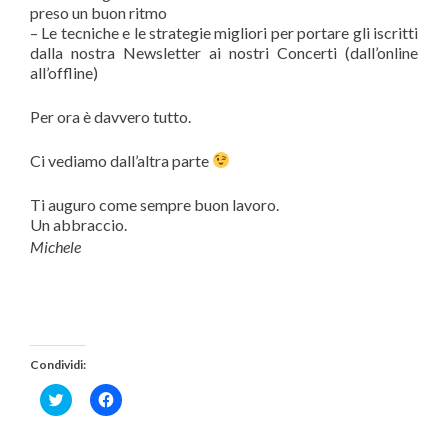
preso un buon ritmo
– Le tecniche e le strategie migliori per portare gli iscritti
dalla nostra Newsletter ai nostri Concerti (dall’online
all’offline)
Per ora è davvero tutto.
Ci vediamo dall’altra parte
Ti auguro come sempre buon lavoro.
Un abbraccio.
Michele
Condividi:
Fai
Fai
clic
clic
qui
per
per
condividere