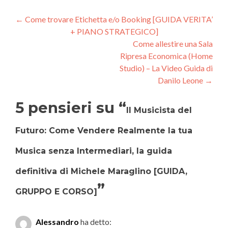
Navigazione
←
Come trovare Etichetta e/o Booking [GUIDA VERITA’
+ PIANO STRATEGICO]
articoli
Come allestire una Sala
Ripresa Economica (Home
Studio) – La Video Guida di
Danilo Leone
→
5 pensieri su “
Il Musicista del
Futuro: Come Vendere Realmente la tua
Musica senza Intermediari, la guida
definitiva di Michele Maraglino [GUIDA,
”
GRUPPO E CORSO]
Alessandro
ha detto: