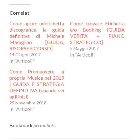
condividere
su
su
Facebook
Correlati
Twitter
(Si
(Si
apre
Come aprire un’etichetta
Come trovare Etichetta
apre
in
in
una
discografica, la guida
e/o Booking [GUIDA
una
nuova
definitiva di Michele
VERITA’ + PIANO
nuova
finestra)
Maraglino [GUIDA,
STRATEGICO]
finestra)
RISORSE E CORSO]
5 Maggio 2017
In "Articoli"
14 Giugno 2017
In "Articoli"
Come Promuovere la
propria Musica nel 2019
| GUIDA E STRATEGIA
DEFINITIVA (quando sei
agli inizi)
29 Novembre 2018
In "Articoli"
Bookmark
permalink
.