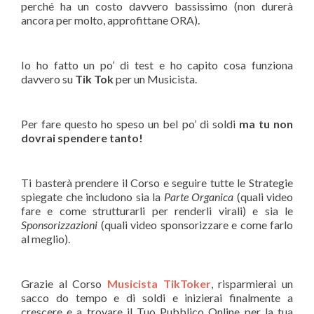
perché ha un costo davvero bassissimo (non durerà
ancora per molto, approfittane ORA).
Io ho fatto un po’ di test e ho capito cosa funziona
davvero su
Tik Tok
per un Musicista.
Per fare questo ho speso un bel po’ di soldi
ma tu non
dovrai spendere tanto!
Ti basterà prendere il Corso e seguire tutte le Strategie
spiegate che includono sia la
Parte Organica
(quali video
fare e come strutturarli per renderli virali) e sia le
Sponsorizzazioni
(quali video sponsorizzare e come farlo
al meglio).
Grazie al Corso
Musicista TikToker
, risparmierai un
sacco do tempo e di soldi e inizierai finalmente a
crescere e a trovare il Tuo Pubblico Online per la tua