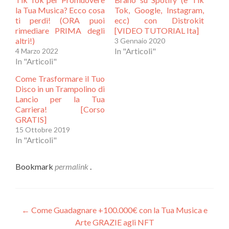
in
una
una
nuova
la Tua Musica? Ecco cosa
Tok, Google, Instagram,
nuova
finestra)
ti perdi! (ORA puoi
ecc) con Distrokit
finestra)
rimediare PRIMA degli
[VIDEO TUTORIAL Ita]
altri!)
3 Gennaio 2020
In "Articoli"
4 Marzo 2022
In "Articoli"
Come Trasformare il Tuo
Disco in un Trampolino di
Lancio per la Tua
Carriera! [Corso
GRATIS]
15 Ottobre 2019
In "Articoli"
Bookmark
permalink
.
Navigazione
←
Come Guadagnare +100.000€ con la Tua Musica e
Arte GRAZIE agli NFT