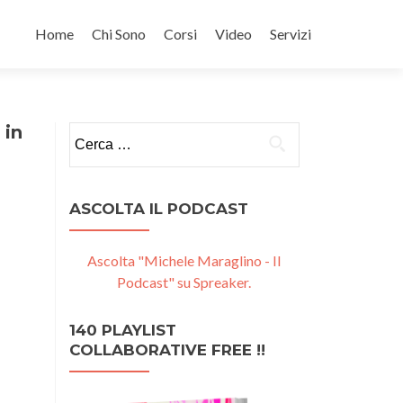
Salta
il
Home
Chi Sono
Corsi
Video
Servizi
contenuto
 in
Ricerca
per:
ASCOLTA IL PODCAST
Ascolta "Michele Maraglino - Il
Podcast" su Spreaker.
140 PLAYLIST
COLLABORATIVE FREE !!