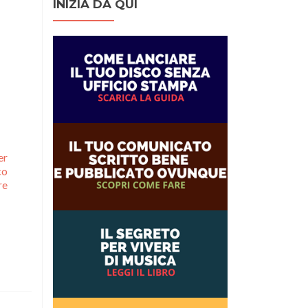
INIZIA DA QUI
er
co
re