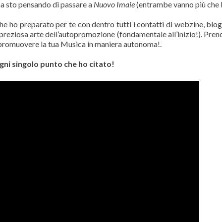
ma sto pensando di passare a
Nuovo Imaie
(entrambe vanno più che 
che ho preparato per te con dentro tutti i contatti di webzine, blog
la preziosa arte dell’autopromozione (fondamentale all’inizio!). Prend
a promuovere la tua Musica in maniera autonoma!.
gni singolo punto che ho citato!