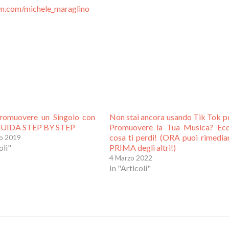
am.com/michele_maraglino
omuovere un Singolo con
Non stai ancora usando Tik Tok p
GUIDA STEP BY STEP
Promuovere la Tua Musica? Ec
cosa ti perdi! (ORA puoi rimedia
io 2019
oli"
PRIMA degli altri!)
4 Marzo 2022
In "Articoli"