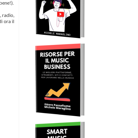
bene!).
, radio,
i ora il