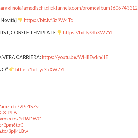
emaraglinolafamedischi.clickfunnels.com/promoalbum160674331
Novità]
https://bit.ly/3z9W4Tc
LIST, CORSI E TEMPLATE
https://bit.ly/3bXW7YL
A VERA CARRIERA:
https://youtu.be/WHliEwkn6IE
.O.”
https://bit.ly/3bXW7YL
//amzn.to/2Pe1SZv
/3s3cPLB
//amzn.to/3rR6DWC
.to/3pm6toC
n.to/3pjKLBw