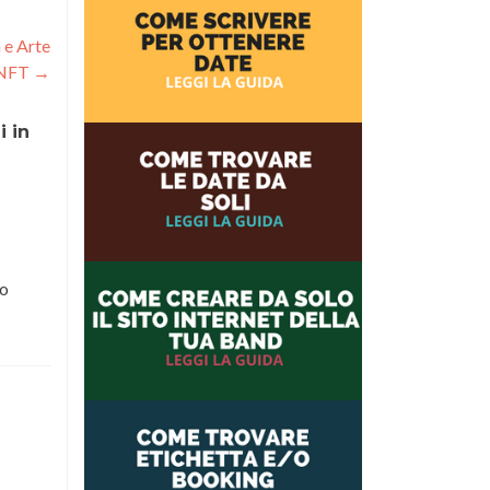
 e Arte
 NFT
→
 in
so