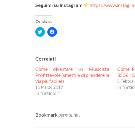
Seguimi su Instagram
https://www.instagr
Condividi:
Fai
Fai
clic
clic
qui
per
per
condividere
condividere
su
su
Facebook
Correlati
Twitter
(Si
(Si
apre
Come diventare un Musicista
Come Pr
apre
in
in
una
Profittevole (smettila di prendere la
350€ | 
una
nuova
via più facile!)
5 Febbra
nuova
finestra)
In "Artic
10 Marzo 2019
finestra)
In "Articoli"
Bookmark
permalink
.