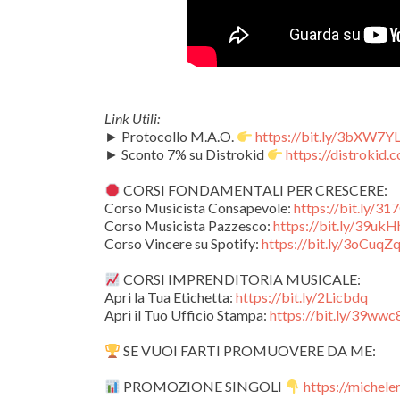
Link Utili:
► Protocollo M.A.O.
https://bit.ly/3bXW7Y
► Sconto 7% su Distrokid
https://distrokid
CORSI FONDAMENTALI PER CRESCERE:
Corso Musicista Consapevole:
https://bit.ly/31
Corso Musicista Pazzesco:
https://bit.ly/39ukH
Corso Vincere su Spotify:
https://bit.ly/3oCuqZ
CORSI IMPRENDITORIA MUSICALE:
Apri la Tua Etichetta:
https://bit.ly/2Licbdq
Apri il Tuo Ufficio Stampa:
https://bit.ly/39wwc
SE VUOI FARTI PROMUOVERE DA ME:
PROMOZIONE SINGOLI
https://michele