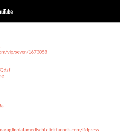
L
.com/vip/seven/1673858
7Qdzf
he
q
8a
maraglinolafamedischi.clickfunnels.com/lfdpress